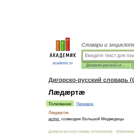
Словари и энциклоп
academic.ru
Дигорско-русский словарь (Осетинский)
Дигорско-русский словарь (
Лæдæртæ
Толкование
Перевод
Лæдæртæ
астр
.
созвездие
Большой
Медведицы
Дигорско
-
русский
словарь
(
Осетинский
). -
Владикавка