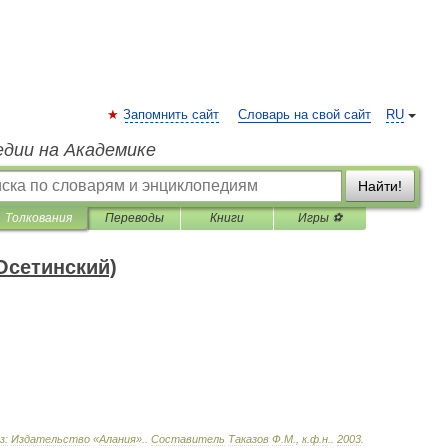
Запомнить сайт
Словарь на свой сайт
RU
едии на Академике
Найти!
Толкования
Переводы
Книги
Игры ⚽
Осетинский)
з:
Издательство
«
Алания
».
.
Составитель
Таказов
Ф
.
М
.,
к
.
ф
.
н
.
.
2003
.