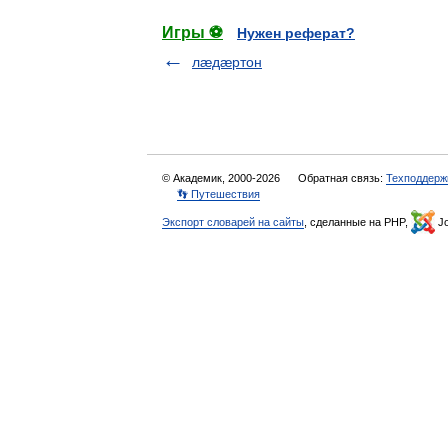
Игры ⚽
Нужен реферат?
лæдæртон
© Академик, 2000-2026
Обратная связь:
Техподдерж
👣 Путешествия
Экспорт словарей на сайты
, сделанные на PHP,
Jo