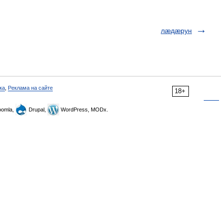
лæдæрун
ка
,
Реклама на сайте
18+
omla,
Drupal,
WordPress, MODx.